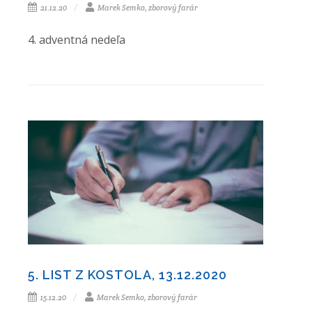
21.12.20
Marek Semko, zborový farár
4. adventná nedeľa
5. LIST Z KOSTOLA, 13.12.2020
15.12.20
Marek Semko, zborový farár