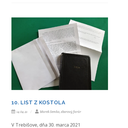
10. LIST Z KOSTOLA
14.04.21
Marek Semko, zborový farár
V Trebišove, dňa 30. marca 2021