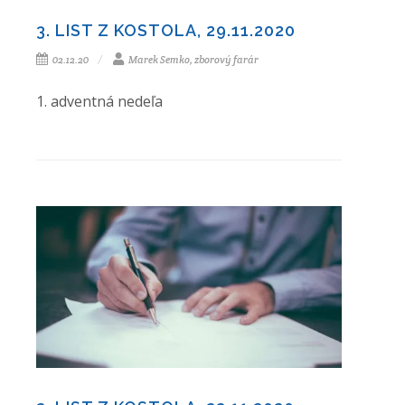
3. LIST Z KOSTOLA, 29.11.2020
02.12.20
Marek Semko, zborový farár
1. adventná nedeľa