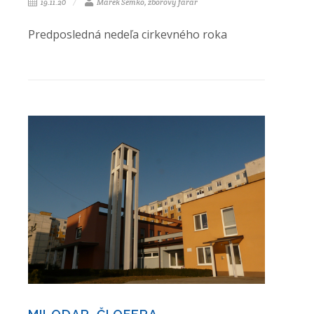
19.11.20
Marek Semko, zborový farár
Predposledná nedeľa cirkevného roka