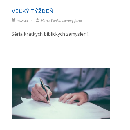
VEĽKÝ TÝŽDEŇ
30.03.21
Marek Semko, zborový farár
Séria krátkych biblických zamyslení.