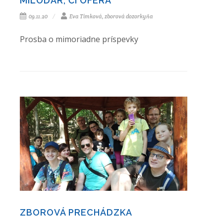
MILODAR, ČI OFERA
09.11.20
Eva Timková, zborová dozorkyňa
Prosba o mimoriadne príspevky
ZBOROVÁ PRECHÁDZKA