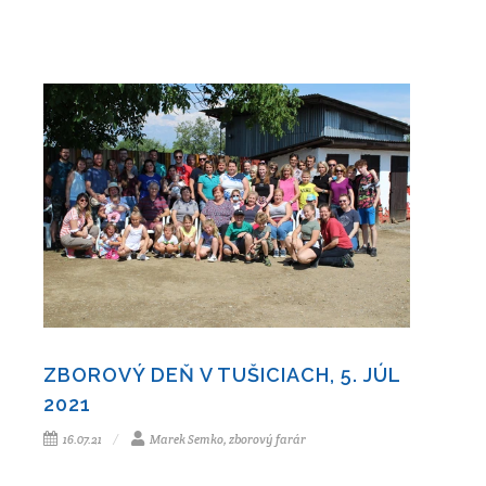
ZBOROVÝ DEŇ V TUŠICIACH, 5. JÚL
2021
16.07.21
Marek Semko, zborový farár