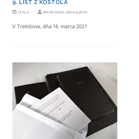
9. LIST Z KOSTOLA
18.03.21
Marek Semko, zborový farár
V Trebišove, dňa 16. marca 2021