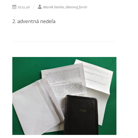
07.12.20
Marek Semko, zborový farár
2. adventná nedeľa