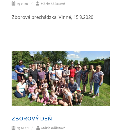
09.11.20
Mária Bálintová
Zborová prechádzka. Vinné, 15.9.2020
ZBOROVÝ DEŇ
09.10.20
Mária Bálintová