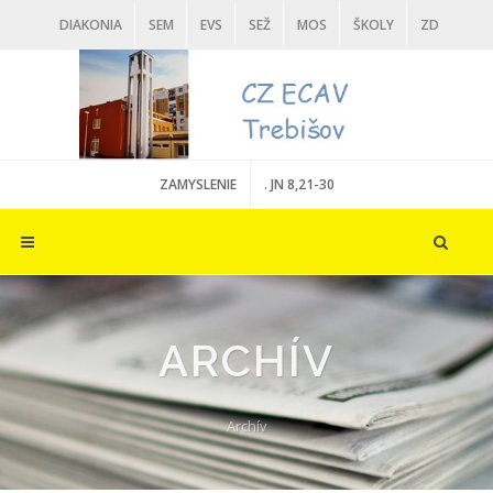
DIAKONIA
SEM
EVS
SEŽ
MOS
ŠKOLY
ZD
VD
DARUJ
ZAMYSLENIE
. JN 8,21-30
ARCHÍV
Archív